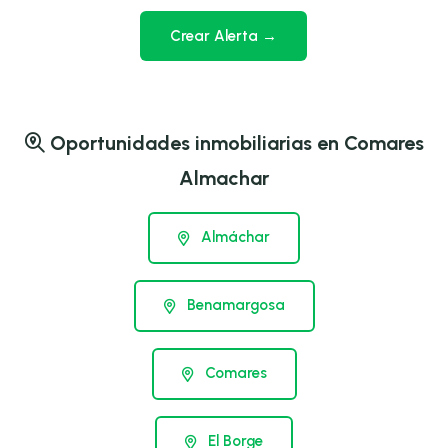
Crear Alerta →
Oportunidades inmobiliarias en Comares
Almachar
Almáchar
Benamargosa
Comares
El Borge