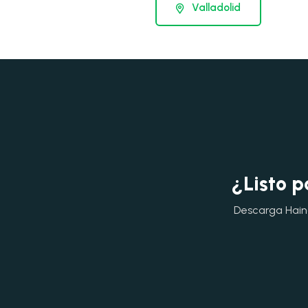
Valladolid
¿Listo p
Descarga Hainok