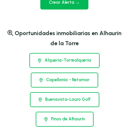
Crear Alerta →
Oportunidades inmobiliarias en Alhaurín
de la Torre
Alquería-Torrealquería
Capellanía - Retamar
Buenavista-Lauro Golf
Pinos de Alhaurín