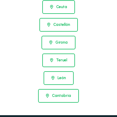
Ceuta
Castellón
Girona
Teruel
León
Cantabria