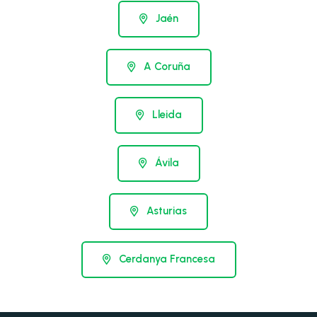
Jaén
A Coruña
Lleida
Ávila
Asturias
Cerdanya Francesa