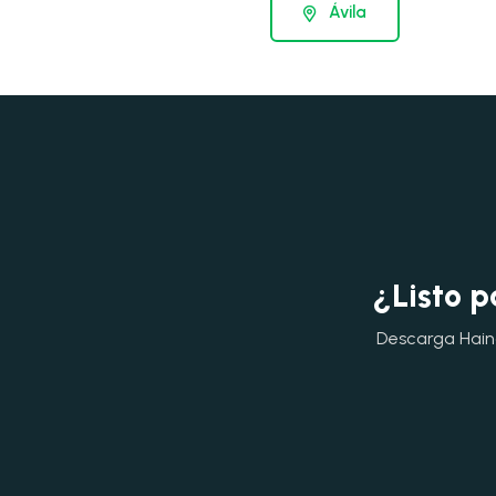
Ávila
¿Listo p
Descarga Hainok