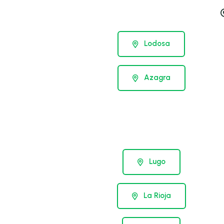
Lodosa
Azagra
Lugo
La Rioja