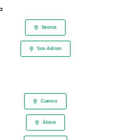
a
Sesma
San Adrian
Cuenca
Álava