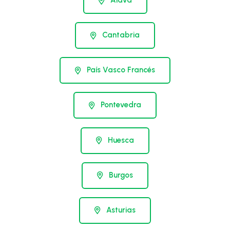
Álava
Cantabria
País Vasco Francés
Pontevedra
Huesca
Burgos
Asturias