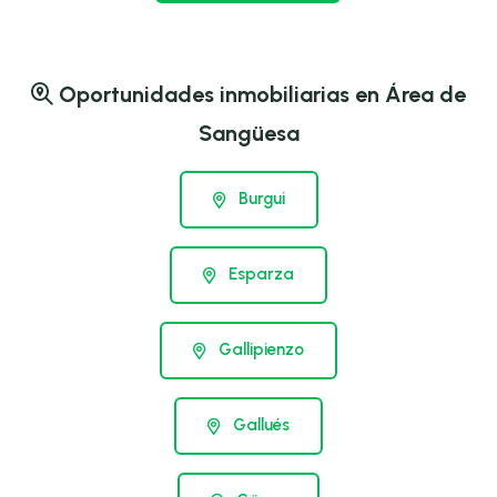
Oportunidades inmobiliarias en Área de
Sangüesa
Burgui
Esparza
Gallipienzo
Gallués