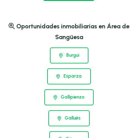
Oportunidades inmobiliarias en Área de
Sangüesa
Burgui
Esparza
Gallipienzo
Gallués