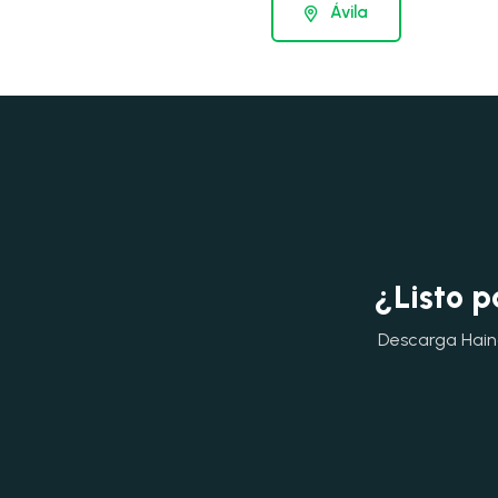
Ávila
¿Listo p
Descarga Hainok