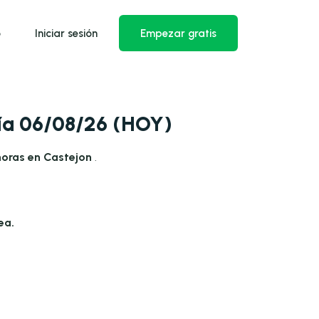
o
Iniciar sesión
Empezar gratis
día 06/08/26 (HOY)
horas en Castejon
.
ea.