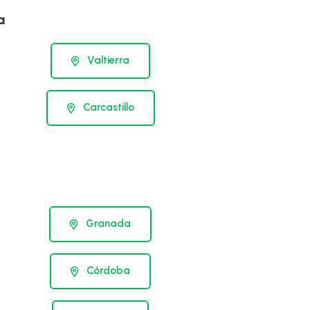
a
Valtierra
Carcastillo
Granada
Córdoba