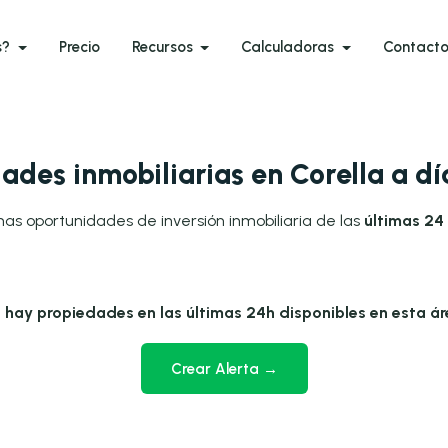
s?
Precio
Recursos
Calculadoras
Contact
ades inmobiliarias en Corella a d
mas oportunidades de inversión inmobiliaria de las
últimas 24 
 hay propiedades en las últimas 24h disponibles en esta ár
Crear Alerta →