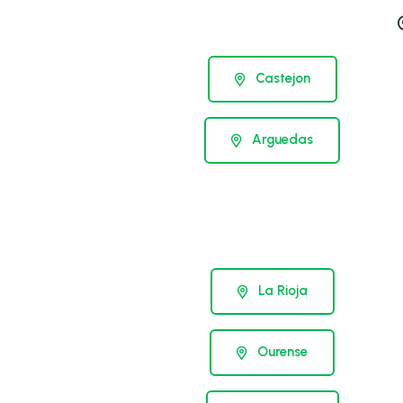
Castejon
Arguedas
La Rioja
Ourense