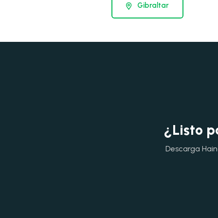
Gibraltar
¿Listo p
Descarga Hainok