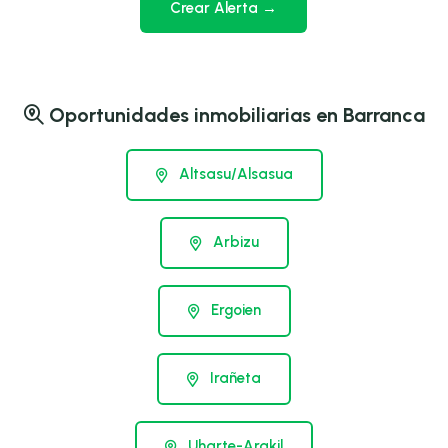
Crear Alerta →
Oportunidades inmobiliarias en Barranca
Altsasu/Alsasua
Arbizu
Ergoien
Irañeta
Uharte-Arakil