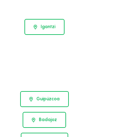
Igantzi
Guipúzcoa
Badajoz