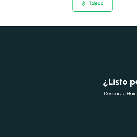
Toledo
¿Listo p
Descarga Hainok