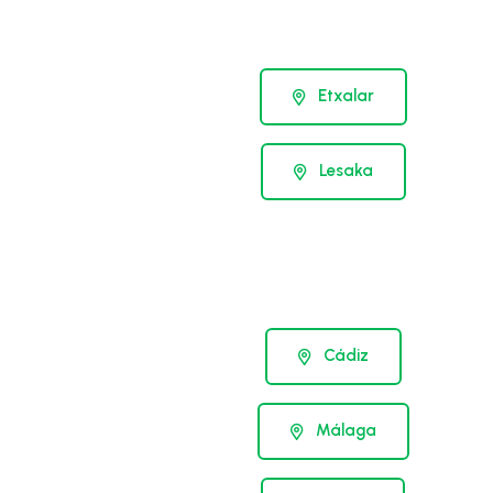
Etxalar
Lesaka
Cádiz
Málaga