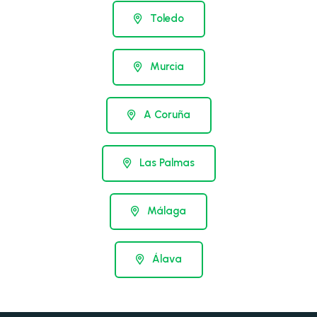
Toledo
Murcia
A Coruña
Las Palmas
Málaga
Álava