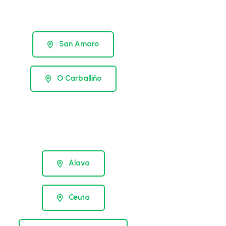
San Amaro
O Carballiño
Álava
Ceuta