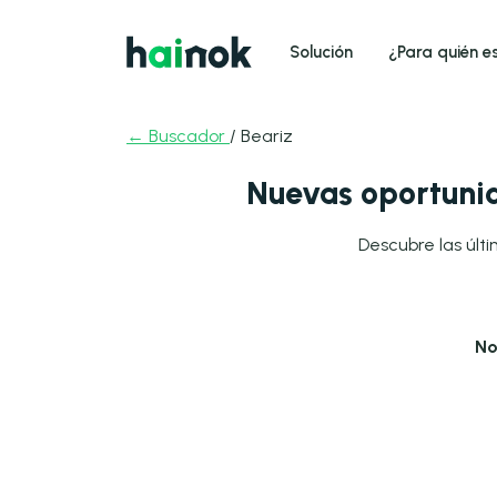
Solución
¿Para quién e
← Buscador
/ Beariz
Nuevas oportunid
Descubre las últi
No