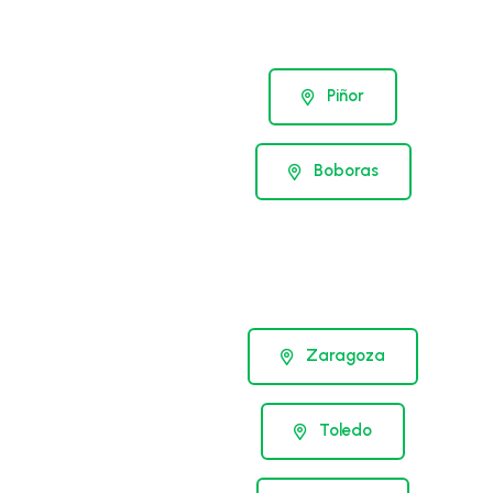
Piñor
Boboras
Zaragoza
Toledo