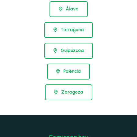
Álava
Tarragona
Guipúzcoa
Palencia
Zaragoza
Comienza hoy