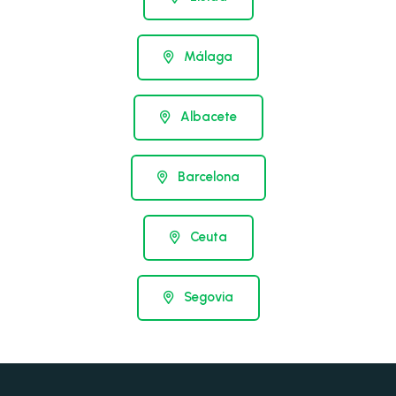
Málaga
Albacete
Barcelona
Ceuta
Segovia