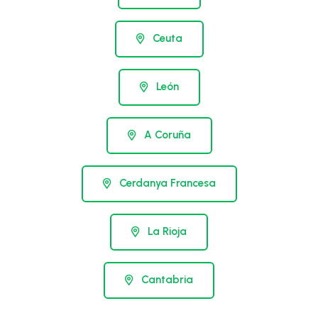
Ceuta
León
A Coruña
Cerdanya Francesa
La Rioja
Cantabria