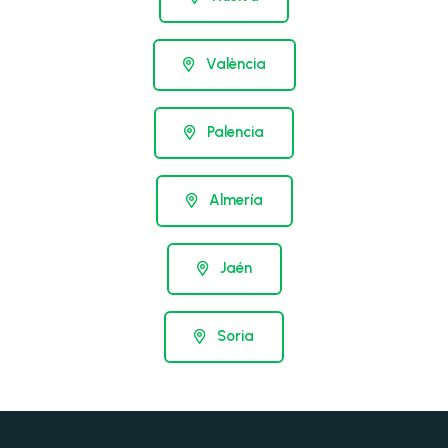
València
Palencia
Almería
Jaén
Soria