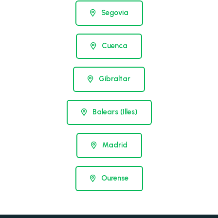
Segovia
Cuenca
Gibraltar
Balears (Illes)
Madrid
Ourense