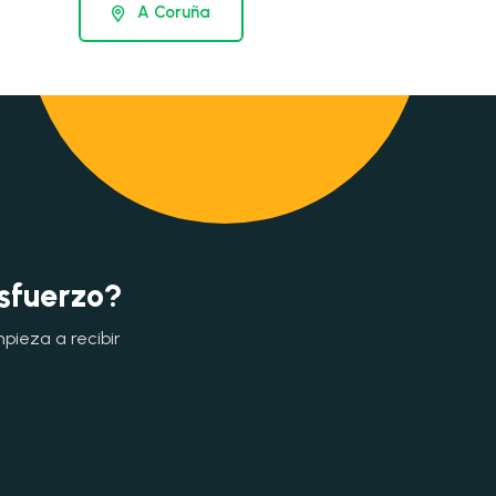
A Coruña
esfuerzo?
mpieza a recibir