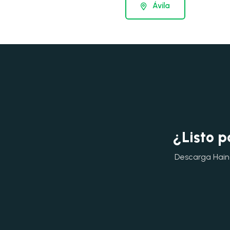
Ávila
¿Listo p
Descarga Hainok