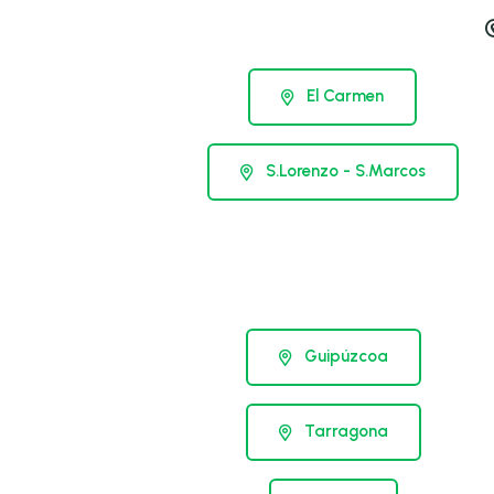
El Carmen
S.Lorenzo - S.Marcos
Guipúzcoa
Tarragona