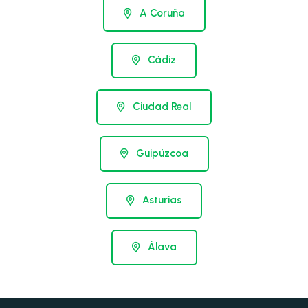
A Coruña
Cádiz
Ciudad Real
Guipúzcoa
Asturias
Álava