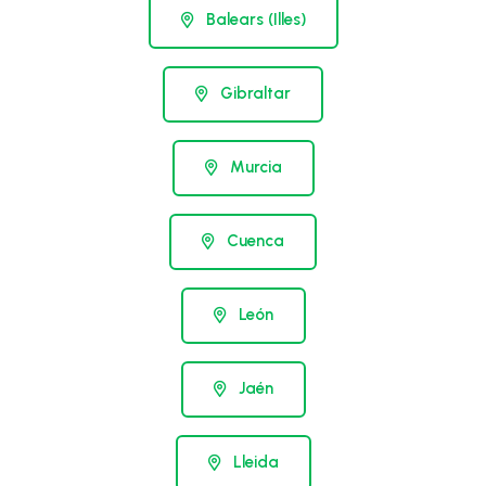
Balears (Illes)
Gibraltar
Murcia
Cuenca
León
Jaén
Lleida