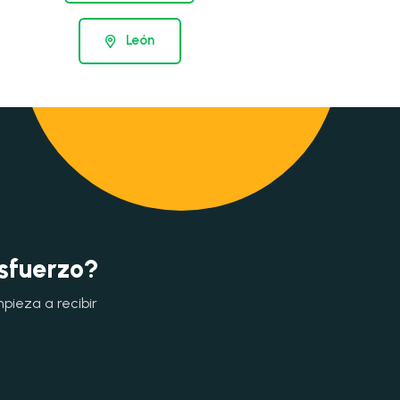
León
esfuerzo?
mpieza a recibir