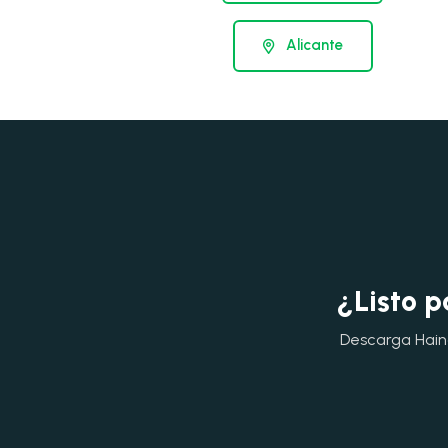
Alicante
¿Listo p
Descarga Hainok