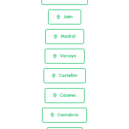
Jaén
Madrid
Vizcaya
Castellón
Cáceres
Cantabria