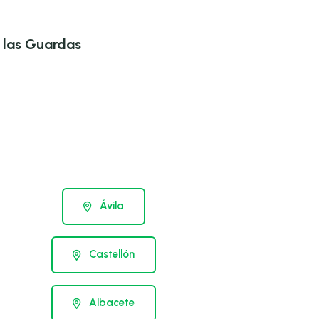
e las Guardas
Ávila
Castellón
Albacete