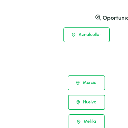
Oportunida
Aznalcollar
Murcia
Huelva
Melilla